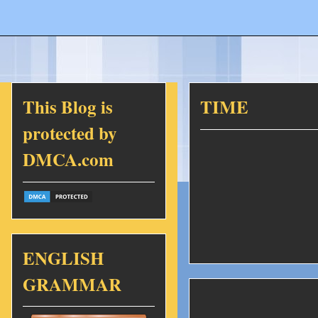
This Blog is
TIME
protected by
DMCA.com
ENGLISH
GRAMMAR