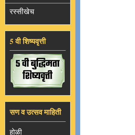
रस्सीखेच
5 वी शिष्यवृत्ती
सण व उत्सव माहिती
होळी