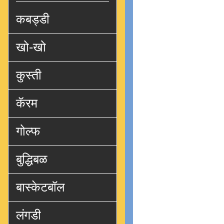
कबड्डी
खो-खो
कुस्ती
कॅरम
गोल्फ
बुद्धिबळ
बास्केटबॉल
लंगडी