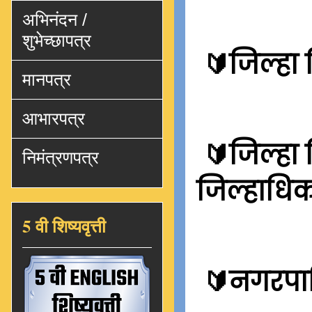
अभिनंदन /
शुभेच्छापत्र
🔰
जिल्हा
मानपत्र
आभारपत्र
🔰
जिल्हा
निमंत्रणपत्र
जिल्हाधिक
5 वी शिष्यवृत्ती
🔰
नगरपाल