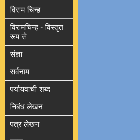
विराम चिन्ह
विरामचिन्ह - विस्तृत
रूप से
संज्ञा
सर्वनाम
पर्यायवाची शब्द
निबंध लेखन
पत्र लेखन