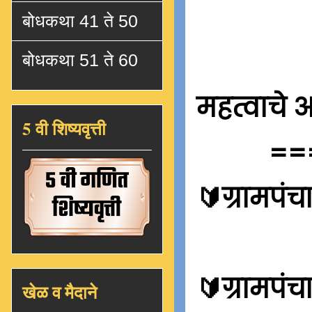
बोधकथा 41 ते 50
बोधकथा 51 ते 60
महत्वाचे 
5 वी शिष्यवृत्ती
==
🔰ग्रामपं
🔰
ग्रामपं
खेळ व मैदाने