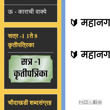
ऊ - काराची वाक्ये
🔰
महानगरप
सत्र -1 1ते 8
कृतीपत्रिका
🔰
महानगर
चौदाखडी शब्दसंग्रह