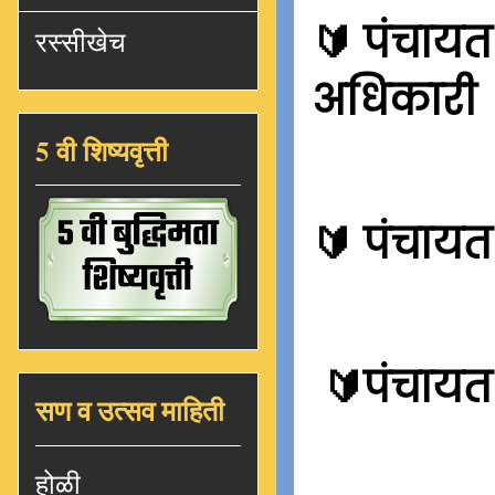
🔰
पंचायत 
रस्सीखेच
अधिकारी
5 वी शिष्यवृत्ती
🔰
पंचायत 
🔰
पंचाय
सण व उत्सव माहिती
होळी