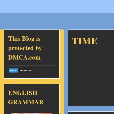
This Blog is
TIME
protected by
DMCA.com
ENGLISH
GRAMMAR