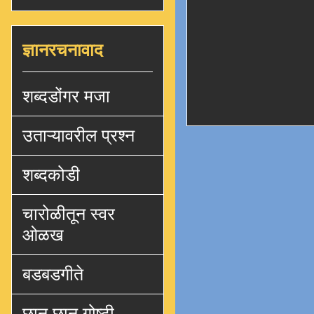
ज्ञानरचनावाद
शब्दडोंगर मजा
उताऱ्यावरील प्रश्न
शब्दकोडी
चारोळीतून स्वर
ओळख
बडबडगीते
छान छान गोष्टी