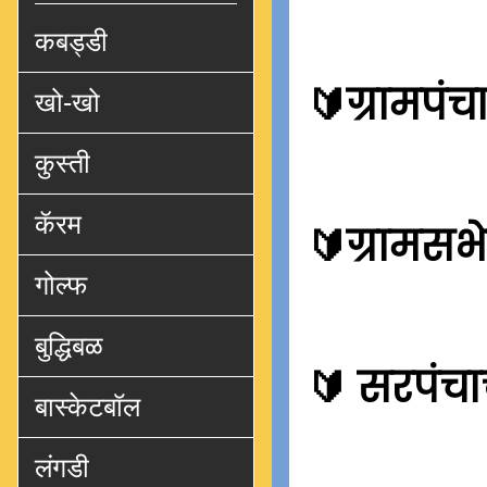
कबड्डी
🔰
ग्रामपं
खो-खो
कुस्ती
कॅरम
🔰
ग्रामसभ
गोल्फ
बुद्धिबळ
🔰
सरपंचाच
बास्केटबॉल
लंगडी