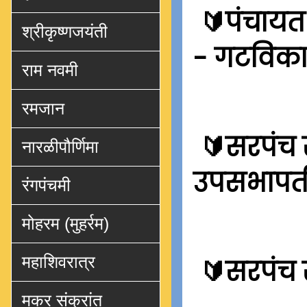
🔰
पंचायत
श्रीकृष्णजयंती
-
गटविका
राम नवमी
रमजान
🔰
सरपंच स
नारळीपौर्णिमा
उपसभापत
रंगपंचमी
मोहरम (मुहर्रम)
महाशिवरात्र
🔰
सरपंच 
मकर संक्रांत