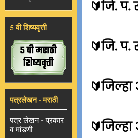
🔰
जि. प. 
5 वी शिष्यवृत्ती
🔰
जि. प.
🔰
जिल्हा
पत्रलेखन - मराठी
पत्र लेखन - प्रकार
🔰
जिल्हा
व मांडणी