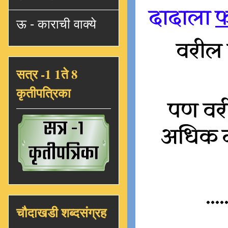
दादाला
ऊ - काराची वाक्ये
वरील व
सत्र -1 1ते 8
कृतीपत्रिका
पण वरील
अधिक मा
....
चौदाखडी शब्दसंग्रह