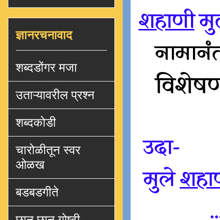
शहाणी
मु
ज्ञानरचनावाद
नामानंत
शब्दडोंगर मजा
विशेषण
उताऱ्यावरील प्रश्न
शब्दकोडी
उदा-
चारोळीतून स्वर
ओळख
मुले
शहा
बडबडगीते
..
छान छान गोष्टी