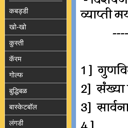
- विशेषण 
व्याप्ती म
कबड्डी
खो-खो
---
कुस्ती
कॅरम
1 ] गुणव
गोल्फ
2] संख्या
बुद्धिबळ
3] सार्व
बास्केटबॉल
4 ]
लंगडी