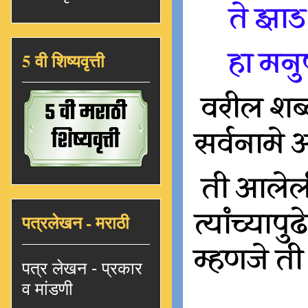
ते झाड 
हा मनुष
5 वी शिष्यवृत्ती
वरील शब्द
सर्वनामे 
ती आलेली
त्यांच्या
पत्रलेखन - मराठी
म्हणजे ती
पत्र लेखन - प्रकार
व मांडणी
....