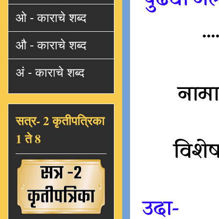
ओ - काराचे शब्द
...
औ - काराचे शब्द
अं - काराचे शब्द
नामाप
सत्र- 2 कृतीपत्रिका
1 ते 8
विशेष
उदा-