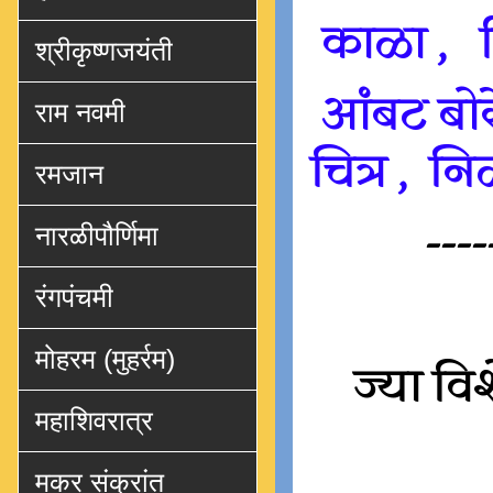
काळा , ह
श्रीकृष्णजयंती
आंबट बोरे
राम नवमी
चित्र , न
रमजान
----
नारळीपौर्णिमा
रंगपंचमी
मोहरम (मुहर्रम)
ज्या वि
महाशिवरात्र
मकर संक्रांत