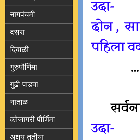
उदा-
नागपंचमी
दोन , सा
दसरा
पहिला वर्
दिवाळी
...
गुरुपौर्णिमा
गुढी पाडवा
नाताळ
सर्वन
कोजागरी पौर्णिमा
उदा-
अक्षय तृतीया