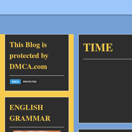
This Blog is
TIME
protected by
DMCA.com
ENGLISH
GRAMMAR