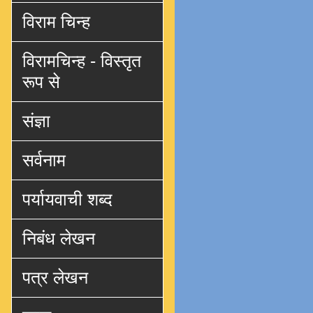
विराम चिन्ह
विरामचिन्ह - विस्तृत
रूप से
संज्ञा
सर्वनाम
पर्यायवाची शब्द
निबंध लेखन
पत्र लेखन