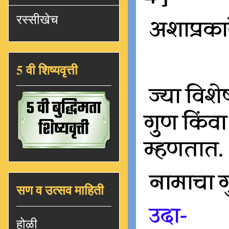
रस्सीखेच
अशाप्रकार
5 वी शिष्यवृत्ती
ज्या विशे
गुण किंव
म्हणतात.
नामाचा ग
सण व उत्सव माहिती
उदा-
होळी