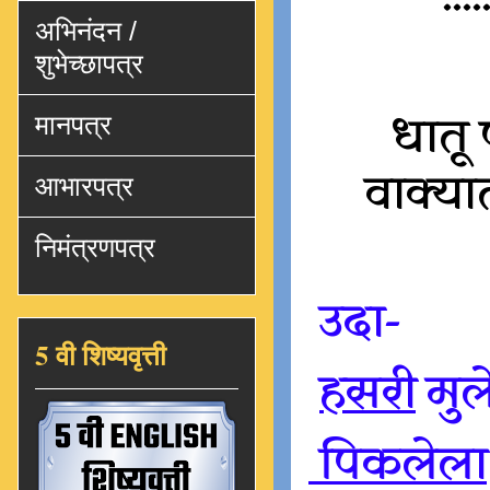
अभिनंदन /
शुभेच्छापत्र
धातू 
मानपत्र
वाक्या
आभारपत्र
निमंत्रणपत्र
उदा-
5 वी शिष्यवृत्ती
हसरी
मुल
पिकलेला