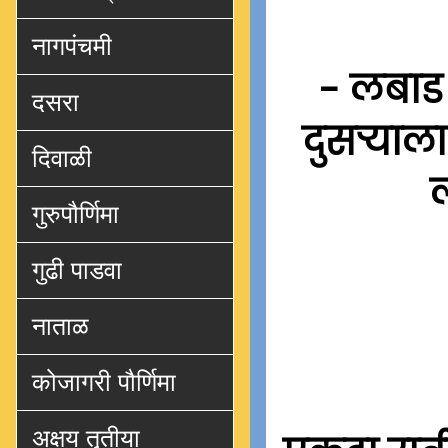
नागपंचमी
- लबाड 
दसरा
दुसर्‍य
दिवाळी
ल
गुरुपौर्णिमा
गुढी पाडवा
नाताळ
कोजागरी पौर्णिमा
अक्षय तृतीया