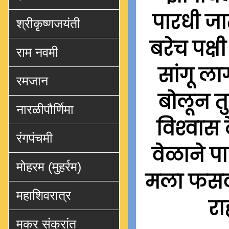
पारधी जा
श्रीकृष्णजयंती
बरेच पक्षी
राम नवमी
सांगू ल
रमजान
बोलून तुम
नारळीपौर्णिमा
विश्‍वास
रंगपंचमी
वेळाने पा
मोहरम (मुहर्रम)
मला फसवल
महाशिवरात्र
रा
मकर संक्रांत