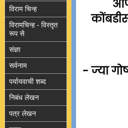
आपल
विराम चिन्ह
कोंबडीस
विरामचिन्ह - विस्तृत
रूप से
संज्ञा
सर्वनाम
- ज्या गो
पर्यायवाची शब्द
निबंध लेखन
पत्र लेखन