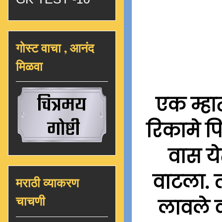
गोस्ट वाचा , आनंद
मिळवा
एक म्हात
रिकामे पि
वास ये
वाटला. त
मराठी व्याकरण
चाचणी
लावले व