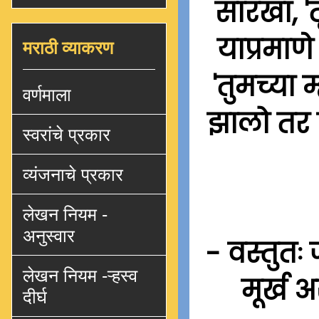
सारखा, '
याप्रमाण
मराठी व्याकरण
'तुमच्या 
वर्णमाला
झालो तर 
स्वरांचे प्रकार
व्यंजनाचे प्रकार
लेखन नियम -
अनुस्वार
- वस्तुत
लेखन नियम -ऱ्हस्व
मूर्ख
दीर्घ