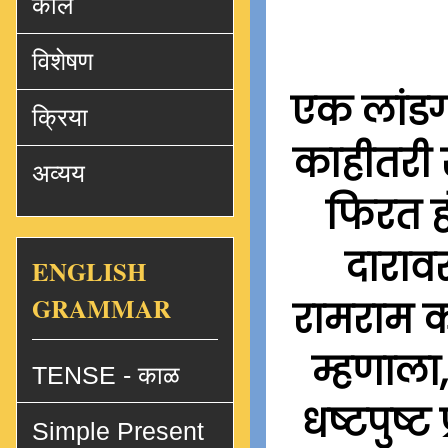
काल
विशेषण
एक लांडग
क्रिया
काहीतरी ख
अव्यय
फिरत हो
दारावर
ENGLISH
GRAMMAR
रामराम क
म्हणाला
TENSE - काळ
धष्टपुष्ट
Simple Present