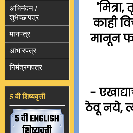
'मित्रा,
अभिनंदन /
शुभेच्छापत्र
काही वि
मानपत्र
मानून फ
आभारपत्र
निमंत्रणपत्र
- एखाद्य
5 वी शिष्यवृत्ती
ठेवू नये, 