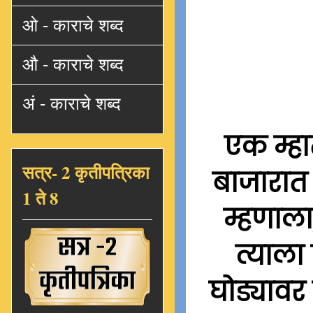
ओ - काराचे शब्द
औ - काराचे शब्द
अं - काराचे शब्द
एक म्हा
सत्र- 2 कृतीपत्रिका
बाजारात 
1 ते 8
म्हणाला
त्याला
घोड्याव