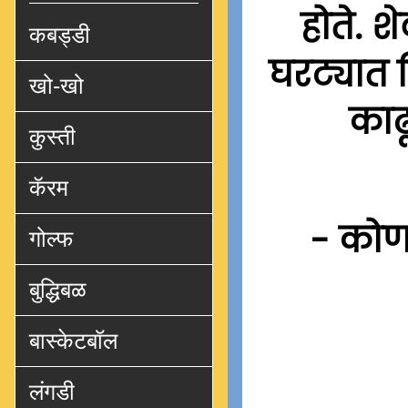
होते. 
कबड्डी
घरट्यात 
खो-खो
काढ
कुस्ती
कॅरम
- कोण
गोल्फ
बुद्धिबळ
बास्केटबॉल
लंगडी