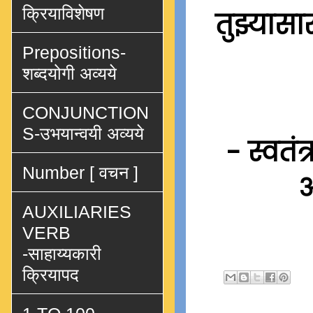
क्रियाविशेषण
तुझ्यासा
Prepositions-
शब्दयोगी अव्यये
CONJUNCTION
S-उभयान्वयी अव्यये
- स्वतं
Number [ वचन ]
अ
AUXILIARIES
VERB
-साहाय्यकारी
क्रियापद