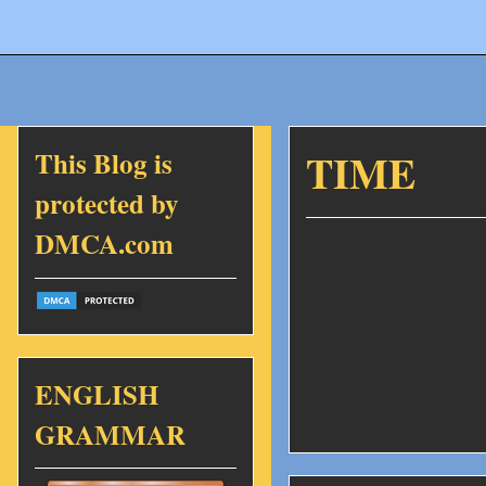
This Blog is
TIME
protected by
DMCA.com
ENGLISH
GRAMMAR