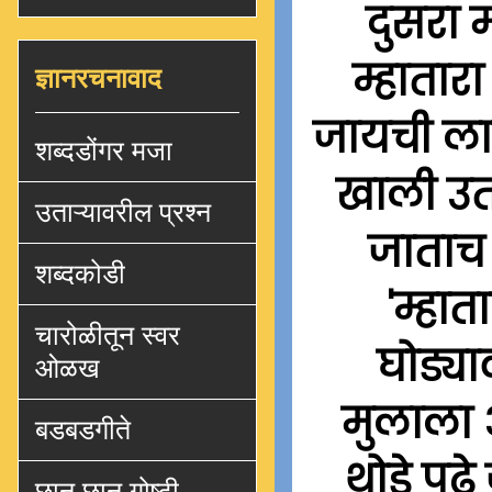
दुसरा 
म्हातार
ज्ञानरचनावाद
जायची लाज
शब्दडोंगर मजा
खाली उत
उताऱ्यावरील प्रश्न
जाताच द
शब्दकोडी
'म्हा
चारोळीतून स्वर
घोड्य
ओळख
मुलाला 
बडबडगीते
थोडे पुढ
छान छान गोष्टी