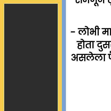
- लोभी मा
होता दु
असलेला प