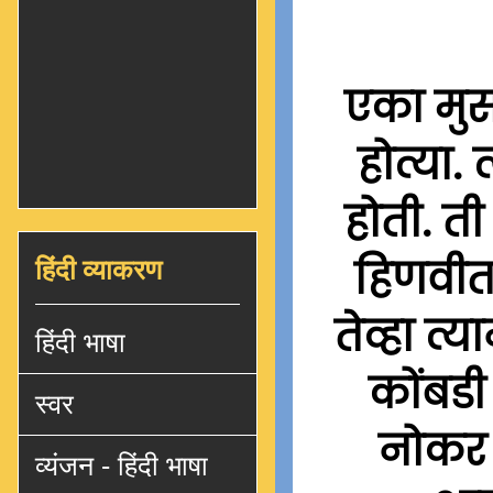
एका मुस
होत्या
होती. ती
हिंदी व्याकरण
हिणवीत
तेव्हा त्
हिंदी भाषा
कोंबडी
स्वर
नोकर ज
व्यंजन - हिंदी भाषा