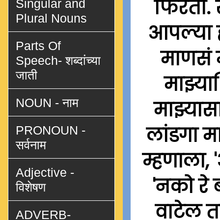
फिरतो. 
Singular and
Plural Nouns
आपल्या 
Parts Of
माणसं 
Speech- शब्दांच्या
जाती
माझ्याश
NOUN - नाम
माझ्यास
लांडगा म
PRONOUN -
सर्वनाम
म्हणाला, 
Adjective -
'नको रे 
विशेषण
वाटेल त
ADVERB-