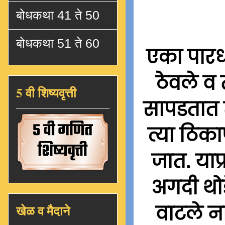
बोधकथा 41 ते 50
बोधकथा 51 ते 60
एका पारध
ठेवले व
5 वी शिष्यवृत्ती
सापडतात 
त्या ठिक
जात. याप्
अगदी थोड
वाटले न
खेळ व मैदाने