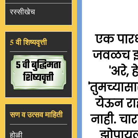
रस्सीखेच
एक पारध
5 वी शिष्यवृत्ती
जवळच झा
'अरे,
'तुमच्यासा
येऊन रा
सण व उत्सव माहिती
नाही. चार
झोपायला
होळी