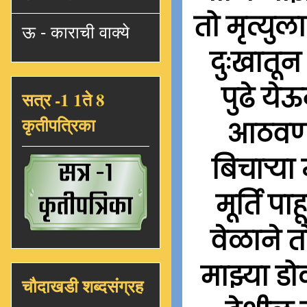
तो मृत्युला
ऊ - काराची वाक्ये
दुःखातून 
पुढे ये
सत्र -1 1ते 8
कृतीपत्रिका
आठवण क
बिचार्‍या
मूर्ति प
वेळाने तो
माझ्या ड
चौदाखडी शब्दसंग्रह