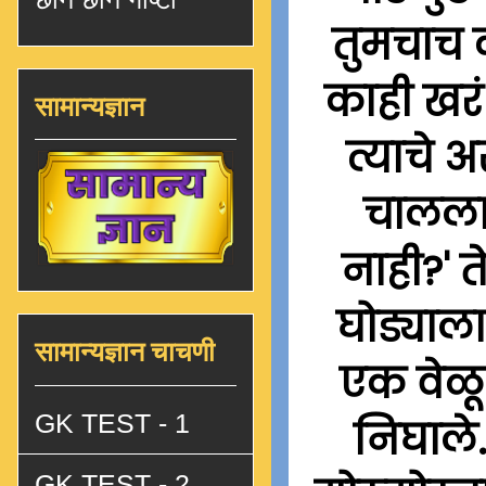
तुमचाच क
काही खरं
सामान्यज्ञान
त्याचे 
चालला 
नाही?' 
घोड्याला
सामान्यज्ञान चाचणी
एक वेळू 
GK TEST - 1
निघाले
GK TEST - 2