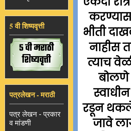
एकदा रात्र
करण्यासा
5 वी शिष्यवृत्ती
भीती दाखव
नाहीस तर
त्याच वे
बोलणे
स्वाधीन
पत्रलेखन - मराठी
रडून थकले
पत्र लेखन - प्रकार
जावे लाग
व मांडणी