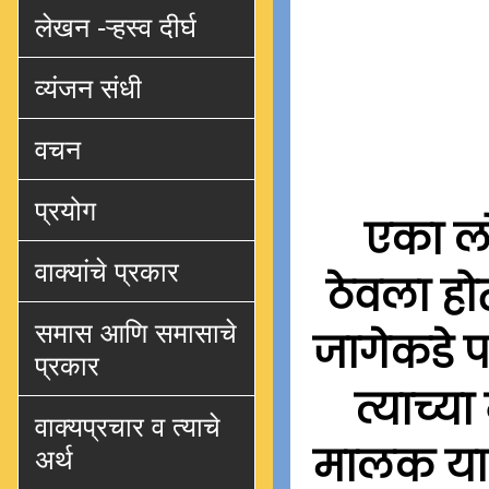
लेखन -ऱ्हस्व दीर्घ
व्यंजन संधी
वचन
प्रयोग
एका ल
वाक्यांचे प्रकार
ठेवला हो
समास आणि समासाचे
जागेकडे प
प्रकार
त्याच्य
वाक्यप्रचार व त्याचे
मालक या ज
अर्थ