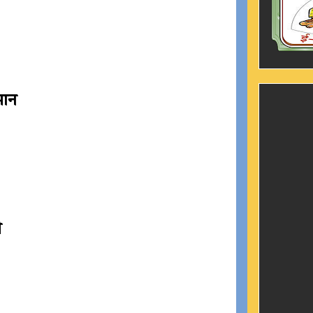
मान
ी