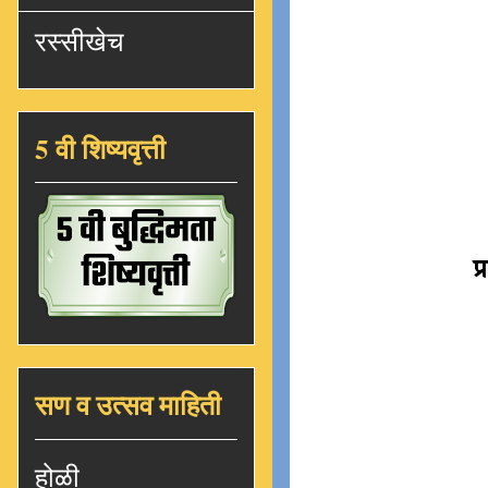
रस्सीखेच
5 वी शिष्यवृत्ती
प्
सण व उत्सव माहिती
होळी