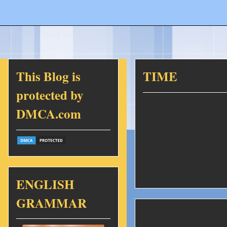
This Blog is
TIME
protected by
DMCA.com
ENGLISH
GRAMMAR