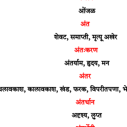
ओंजळ
अंत
शेवट, समाप्ती, मृत्यू अखेर
अंतःकरण
अंतर्याम, हृदय, मन
अंतर
्थलावकाश, कालावकाश, खंड, फरक, विपरीतपणा, भ
अंतर्धान
अदृश्य, लुप्त