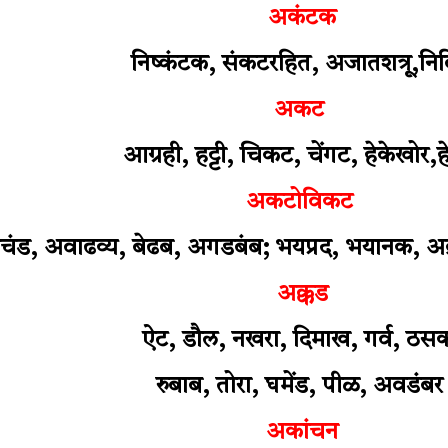
अकंटक
निष्कंटक, संकटरहित, अजातशत्रू,
निर्
अकट
आग्रही, हट्टी, चिकट, चेंगट, हेकेखोर,
ह
अकटोविकट
रचंड, अवाढव्य, बेढब, अगडबंब; भयप्रद, भयानक, अक्
अक्कड
ऐट, डौल, नखरा, दिमाख, गर्व, ठसक
रुबाब, तोरा, घमेंड, पीळ, अवडंब
अकांचन