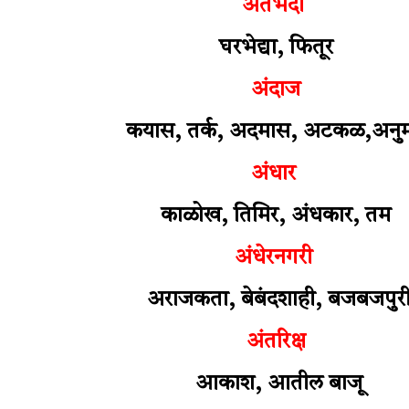
अंतर्भेदी
घरभेद्या, फितूर
अंदाज
कयास, तर्क, अदमास, अटकळ,
अनु
अंधार
काळोख, तिमिर, अंधकार, तम
अंधेरनगरी
अराजकता, बेबंदशाही, बजबजपुर
अंतरिक्ष
आकाश, आतील बाजू