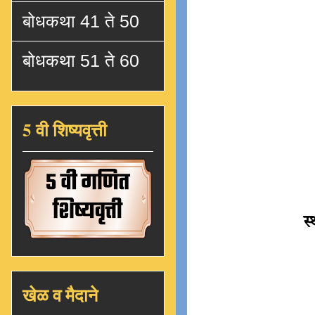
बोधकथा 41 ते 50
बोधकथा 51 ते 60
5 वी शिष्यवृत्ती
स
खेळ व मैदाने