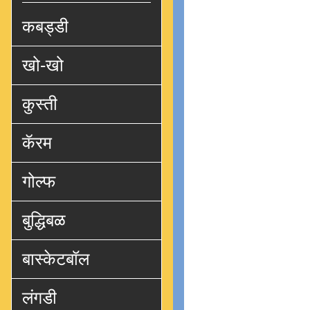
कबड्डी
खो-खो
कुस्ती
कॅरम
गोल्फ
बुद्धिबळ
बास्केटबॉल
लंगडी