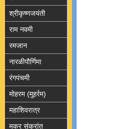
श्रीकृष्णजयंती
राम नवमी
रमजान
नारळीपौर्णिमा
रंगपंचमी
मोहरम (मुहर्रम)
महाशिवरात्र
मकर संक्रांत