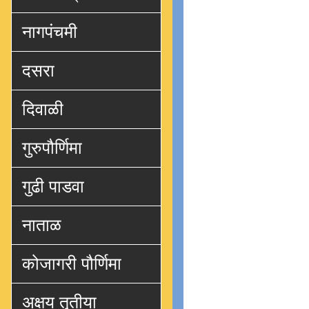
नागपंचमी
दसरा
दिवाळी
गुरुपौर्णिमा
गुढी पाडवा
नाताळ
कोजागरी पौर्णिमा
अक्षय तृतीया