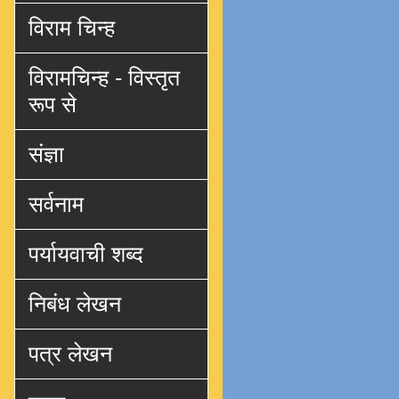
विराम चिन्ह
विरामचिन्ह - विस्तृत
रूप से
संज्ञा
सर्वनाम
पर्यायवाची शब्द
निबंध लेखन
पत्र लेखन