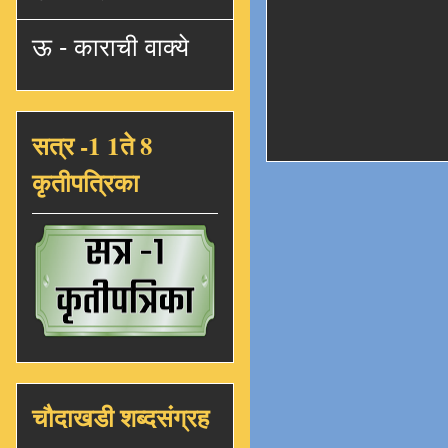
ऊ - काराची वाक्ये
सत्र -1 1ते 8
कृतीपत्रिका
चौदाखडी शब्दसंग्रह