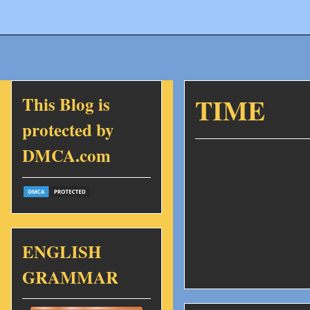
This Blog is
TIME
protected by
DMCA.com
ENGLISH
GRAMMAR