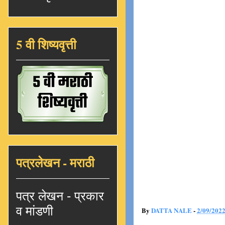
5 वी शिष्यवृत्ती
पत्रलेखन - मराठी
पत्र लेखन - प्रकार
व मांडणी
By
DATTA NALE
-
2/09/202