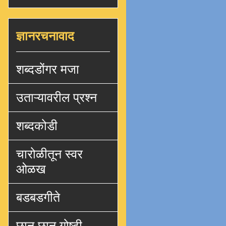
ज्ञानरचनावाद
शब्दडोंगर मजा
उताऱ्यावरील प्रश्न
शब्दकोडी
चारोळीतून स्वर
ओळख
बडबडगीते
छान छान गोष्टी