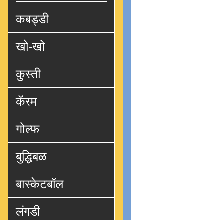
कबड्डी
खो-खो
कुस्ती
कॅरम
गोल्फ
बुद्धिबळ
बास्केटबॉल
लंगडी