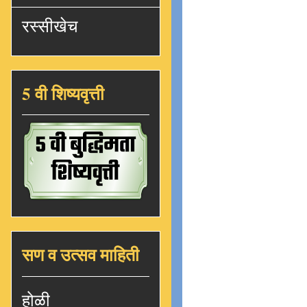
रस्सीखेच
5 वी शिष्यवृत्ती
सण व उत्सव माहिती
होळी