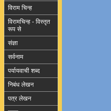
विराम चिन्ह
विरामचिन्ह - विस्तृत
रूप से
संज्ञा
सर्वनाम
पर्यायवाची शब्द
निबंध लेखन
पत्र लेखन