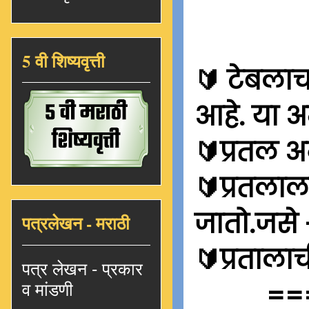
5 वी शिष्यवृत्ती
🔰
टेबलाचा
आहे. या अम
🔰प्रतल अ
🔰प्रतलाल
जातो.जसे 
पत्रलेखन - मराठी
🔰प्रताल
पत्र लेखन - प्रकार
==
व मांडणी