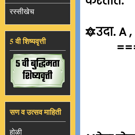
करतात.
रस्सीखेच
🔯
उदा. A , B 
5 वी शिष्यवृत्ती
==
सण व उत्सव माहिती
होळी