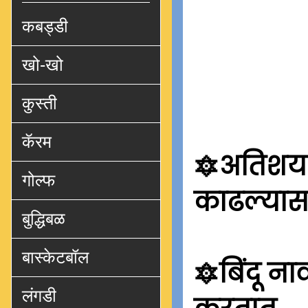
कबड्डी
खो-खो
कुस्ती
कॅरम
🔯अतिशय 
गोल्फ
काढल्यास 
बुद्धिबळ
बास्केटबॉल
🔯
बिंदू ना
लंगडी