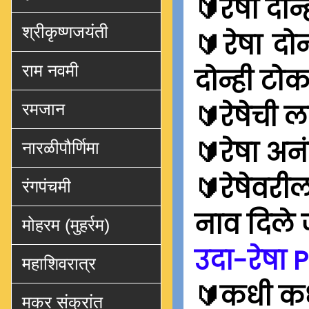
🔰रेषा दोन
श्रीकृष्णजयंती
🔰रेषा दोन
राम नवमी
दोन्ही टोक
🔰रेषेची ल
रमजान
🔰रेषा अन
नारळीपौर्णिमा
🔰रेषेवरील
रंगपंचमी
नाव दिले 
मोहरम (मुहर्रम)
उदा-रेषा 
महाशिवरात्र
🔰कधी कध
मकर संक्रांत