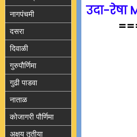
उदा-रेषा 
नागपंचमी
==
दसरा
दिवाळी
गुरुपौर्णिमा
गुढी पाडवा
नाताळ
कोजागरी पौर्णिमा
अक्षय तृतीया