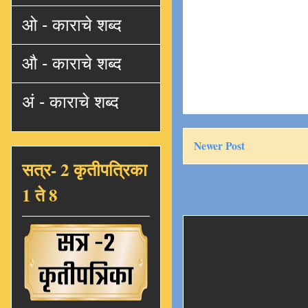
ओ - काराचे शब्द
औ - काराचे शब्द
अं - काराचे शब्द
Newer Post
सत्र- 2 कृतीपत्रिका
1 ते 8