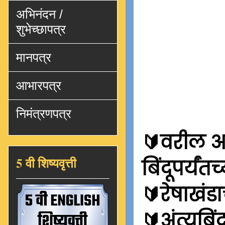
अभिनंदन /
शुभेच्छापत्र
मानपत्र
आभारपत्र
निमंत्रणपत्र
🔰वरील आक
5 वी शिष्यवृत्ती
बिंदूपर्यंत
🔰रेषाखंडा
🔰अंत्यबिं