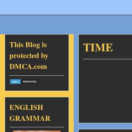
This Blog is
TIME
protected by
DMCA.com
ENGLISH
GRAMMAR