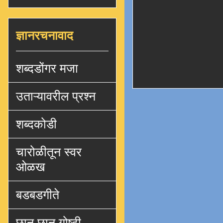
ज्ञानरचनावाद
शब्दडोंगर मजा
उताऱ्यावरील प्रश्न
शब्दकोडी
चारोळीतून स्वर
ओळख
बडबडगीते
छान छान गोष्टी