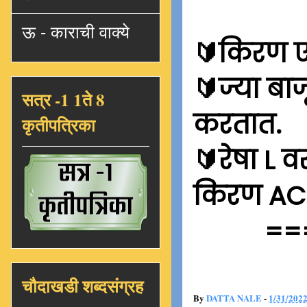
ऊ - काराची वाक्ये
🔰किरण ए
🔰ज्या बा
सत्र -1 1ते 8
करतात.
कृतीपत्रिका
🔰रेषा L 
किरण AC ह
==
चौदाखडी शब्दसंग्रह
By
DATTA NALE
-
1/31/202