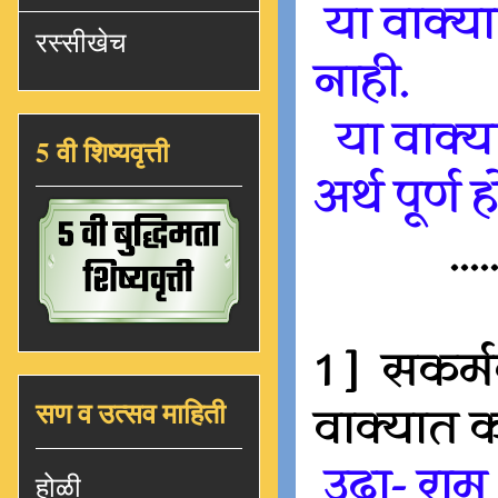
या वाक्य
रस्सीखेच
नाही.
या वाक्या
5 वी शिष्यवृत्ती
अर्थ पूर्ण
....
1 ] सकर्म
सण व उत्सव माहिती
वाक्यात क
उदा- राम
होळी