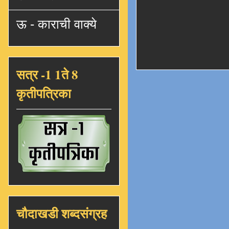
ऊ - काराची वाक्ये
सत्र -1 1ते 8
कृतीपत्रिका
चौदाखडी शब्दसंग्रह