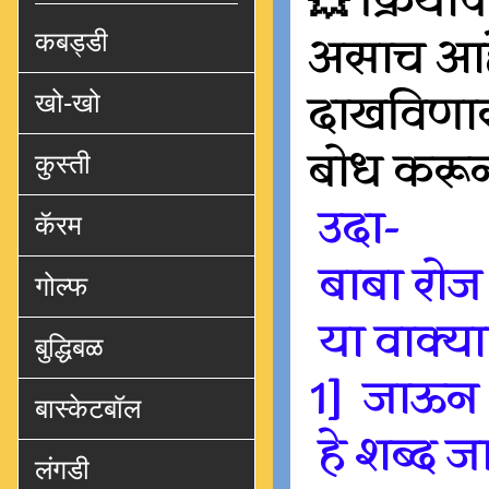
💥 क्रिया
कबड्डी
असाच आहे.
दाखविणारा
खो-खो
बोध करून
कुस्ती
उदा-
कॅरम
बाबा रोज
गोल्फ
या वाक्या
बुद्धिबळ
1] जाऊन 
बास्केटबॉल
हे शब्द ज
लंगडी