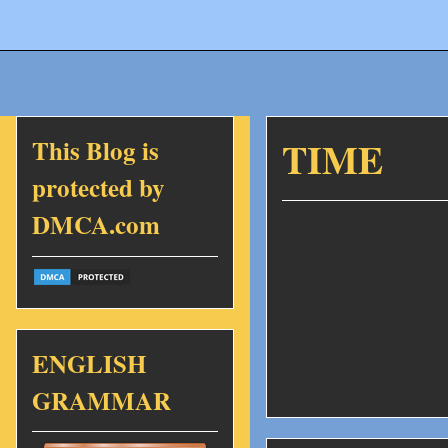
This Blog is
TIME
protected by
DMCA.com
ENGLISH
GRAMMAR