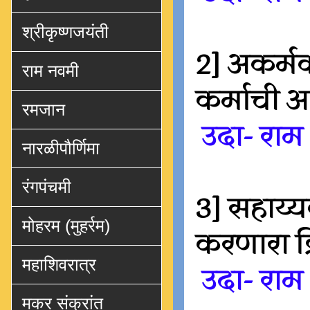
श्रीकृष्णजयंती
2] अकर्मक
राम नवमी
कर्माची 
रमजान
उदा- रा
नारळीपौर्णिमा
रंगपंचमी
3] सहाय्यक
मोहरम (मुहर्रम)
करणारा क
महाशिवरात्र
उदा- राम
मकर संक्रांत