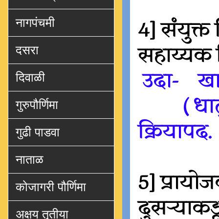
नागपंचमी
4] संयुक्त
सहाय्यक 
दसरा
उदा- 
दिवाळी
( धातुसा
गुरुपौर्णिमा
क्रियापद.
गुढी पाडवा
नाताळ
5] प्रायो
कोजागरी पौर्णिमा
दुसऱ्याकड
अक्षय तृतीया