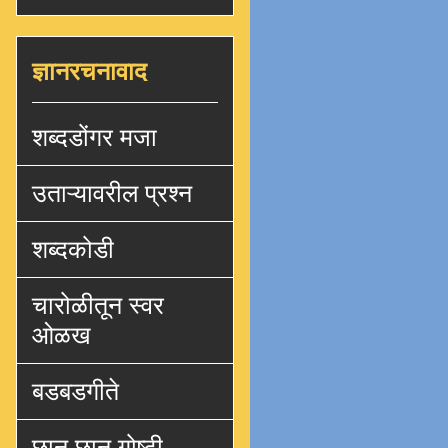
ज्ञानरचनावाद
शब्दडोंगर मजा
उताऱ्यावरील प्रश्न
शब्दकोडी
चारोळीतून स्वर
ओळख
बडबडगीते
छान छान गोष्टी