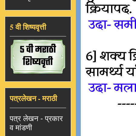
क्रियापद.
उदा- सम
5 वी शिष्यवृत्ती
6] शक्य 
सामर्थ्य य
उदा- मला
पत्रलेखन - मराठी
----
पत्र लेखन - प्रकार
व मांडणी