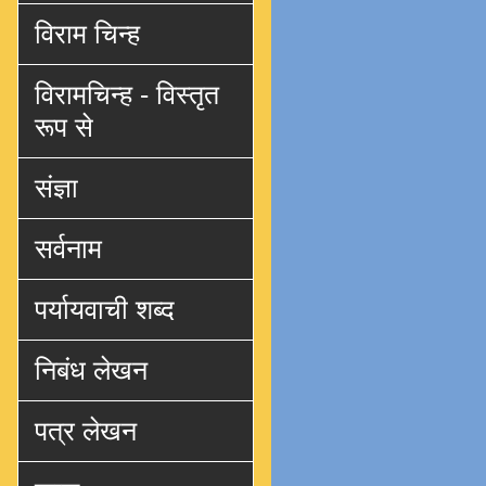
विराम चिन्ह
विरामचिन्ह - विस्तृत
रूप से
संज्ञा
सर्वनाम
पर्यायवाची शब्द
निबंध लेखन
पत्र लेखन