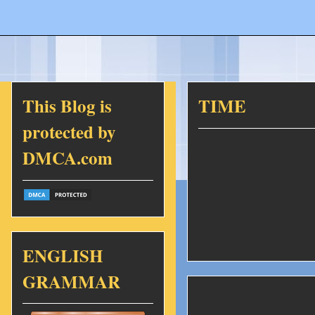
This Blog is
TIME
protected by
DMCA.com
ENGLISH
GRAMMAR