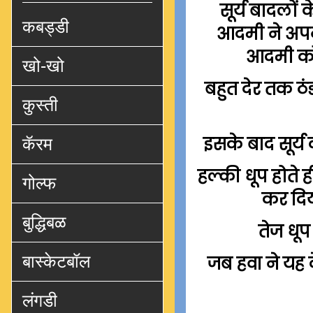
सूर्य बादलों
कबड्डी
आदमी ने अपना
आदमी को 
खो-खो
बहुत देर तक ठं
कुस्ती
इसके बाद सूर्
कॅरम
हल्की धूप होते 
गोल्फ
कर दिय
बुद्धिबळ
तेज धू
बास्केटबॉल
जब हवा ने यह द
लंगडी