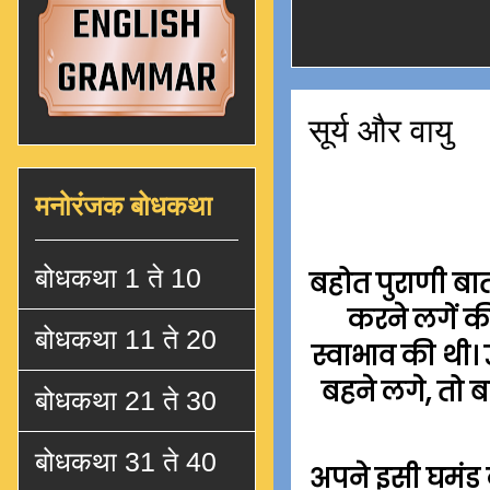
सूर्य और वायु
मनोरंजक बोधकथा
बोधकथा 1 ते 10
बहोत पुराणी बात
करने लगें की
बोधकथा 11 ते 20
स्वाभाव की थी।
बहने लगे, तो बड
बोधकथा 21 ते 30
बोधकथा 31 ते 40
अपने इसी घमंड के