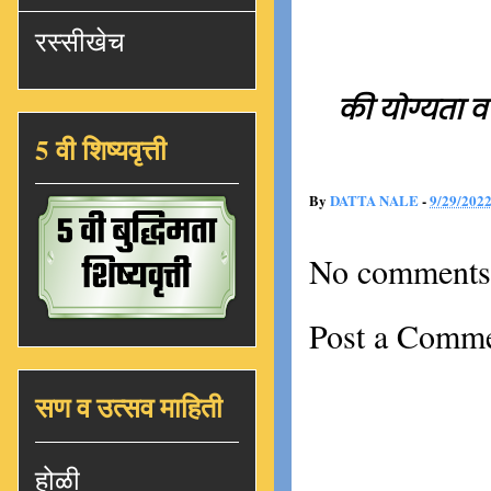
रस्सीखेच
की योग्यता व
5 वी शिष्यवृत्ती
By
DATTA NALE
-
9/29/202
No comments
Post a Comm
सण व उत्सव माहिती
होळी