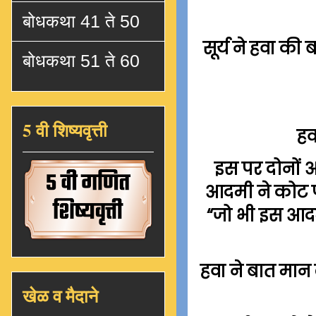
बोधकथा 41 ते 50
सूर्य ने हवा की
बोधकथा 51 ते 60
5 वी शिष्यवृत्ती
हव
इस पर दोनों आ
आदमी ने कोट प
“जो भी इस आदम
हवा ने बात मान
खेळ व मैदाने