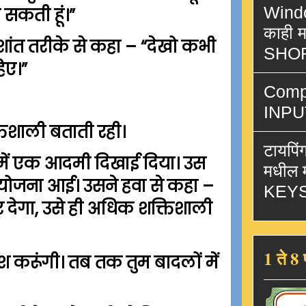
Windo
 सकती हूं।”
काही म
 शांत तरीके से कहा – “देखो कभी
SHO
िए।”
Comp
INPU
तिशाली बताती रही।
टायपि
ते में एक आदमी दिखाई दिया। उस
मधील म
 योजना आई। उसने हवा से कहा –
KEY
देगा, उसे ही अधिक शक्तिशाली
1 ते 8 
 करूंगी। तब तक तुम बादलों में