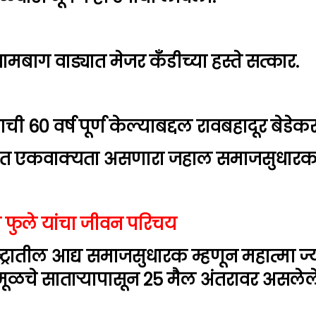
्रामबाग वाड्यात मेजर कॅँडीच्या हस्ते सत्कार.
ची 60 वर्ष पूर्ण केल्याबद्दल रावबहादूर बेडेकर 
तीत एकवाक्यता असणारा जहाल समाजसुधारक
ा फुले यांचा जीवन परिचय
ट्रातील आद्य समाजसुधारक म्हणून महात्मा ज्
े मूळचे सातार्‍यापासून 25 मैल अंतरावर असलेल