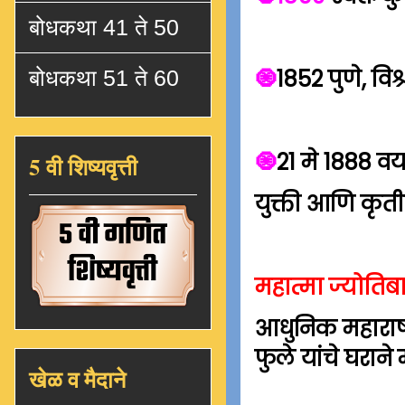
बोधकथा 41 ते 50
🧿
1852 पुणे, विश
बोधकथा 51 ते 60
🧿
21 मे 1888 वया
5 वी शिष्यवृत्ती
युक्ती आणि कृ
महात्मा ज्योतिब
आधुनिक महाराष्
फुले यांचे घरान
खेळ व मैदाने