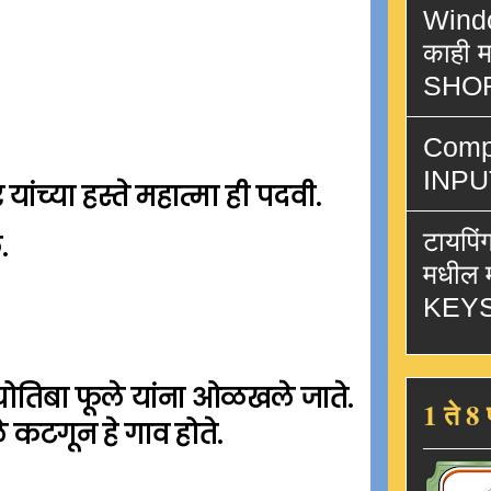
Windo
काही म
SHO
Comp
INPU
यांच्या हस्ते महात्मा ही पदवी.
टायपि
.
मधील म
KEY
योतिबा फूले यांना ओळखले जाते.
1 ते 8 
े कटगून हे गाव होते.