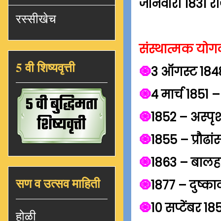
जानेवारी 1831 र
रस्सीखेच
संस्थात्मक योग
5 वी शिष्यवृत्ती
🧿
3 ऑगस्ट 1848 
🧿
4 मार्च 1851 –
🧿
1852 – अस्पृश
🧿
1855 – प्रौढां
🧿
1863 – बालहत्
सण व उत्सव माहिती
🧿
1877 – दुष्काळ
🧿
10 सप्टेंबर 1
होळी