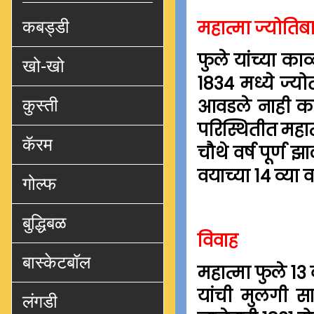
महात्मा ज्योतिबा
कबड्डी
फुले यांच्या काळ
खो-खो
1834 मध्ये ज्यो
आवडले नाही का
कुस्ती
परिस्थितीत महात
कॅरम
चौथे वर्ष पूर्ण 
वयाच्या 14 व्या 
गोल्फ
बुद्धिबळ
विवाह
बास्केटबॉल
महात्मा फुले 13 
यांची मुलगी साव
लंगडी