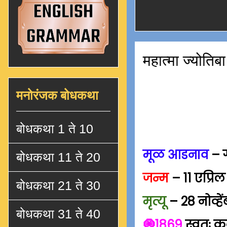
महात्मा ज्योतिबा
मनोरंजक बोधकथा
बोधकथा 1 ते 10
मूळ आडनाव
– ग
बोधकथा 11 ते 20
जन्म
– 11 एप्रि
बोधकथा 21 ते 30
मृत्यू
– 28 नोव्हे
बोधकथा 31 ते 40
🧿1869
स्वतः क