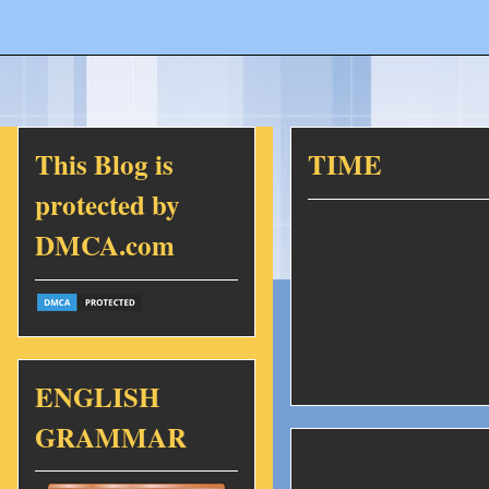
This Blog is
TIME
protected by
DMCA.com
ENGLISH
GRAMMAR