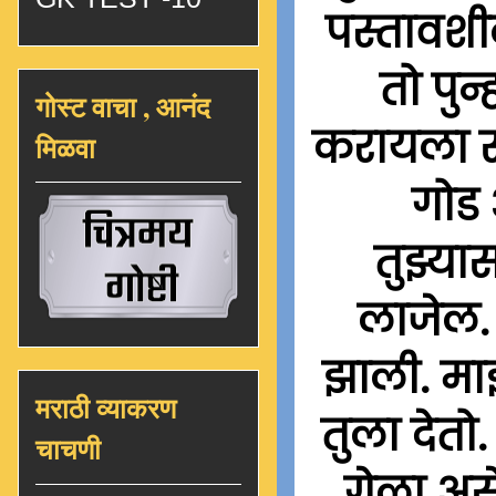
पस्तावशी
तो पुन
गोस्ट वाचा , आनंद
करायला सु
मिळवा
गोड 
तुझ्या
लाजेल. 
झाली. माझ
मराठी व्याकरण
तुला देतो
चाचणी
गेला अस