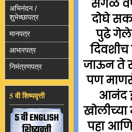
सगळे वर्
अभिनंदन /
दोघे सका
शुभेच्छापत्र
पुढे गे
मानपत्र
दिवशीच त
आभारपत्र
जाऊन ते स्
निमंत्रणपत्र
पण माणसे
आनंद झ
5 वी शिष्यवृत्ती
खोलीच्या
पहा आणि 