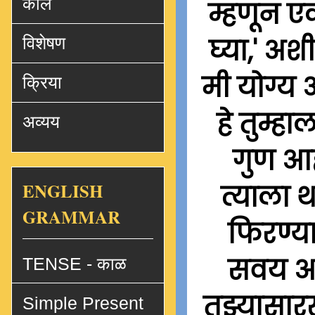
काल
म्हणून ए
घ्या,' अश
विशेषण
मी योग्य
क्रिया
हे तुम्ह
अव्यय
गुण आहे
ENGLISH
त्याला 
GRAMMAR
फिरण्य
सवय आहे
TENSE - काळ
तुझ्यासार
Simple Present