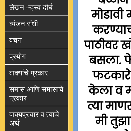
लेखन -ऱ्हस्व दीर्घ
मोडावी
व्यंजन संधी
करण्याची
वचन
पाठीवर खो
प्रयोग
बसला. फ
फटकारेही
वाक्यांचे प्रकार
केला व म
समास आणि समासाचे
प्रकार
त्या माण
वाक्यप्रचार व त्याचे
मी तुझ
अर्थ