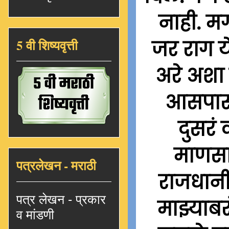
नाही. मग
5 वी शिष्यवृत्ती
जर राग य
अरे अशा 
आसपास 
दुसरं 
माणसा
पत्रलेखन - मराठी
राजधानी
पत्र लेखन - प्रकार
माझ्याबर
व मांडणी