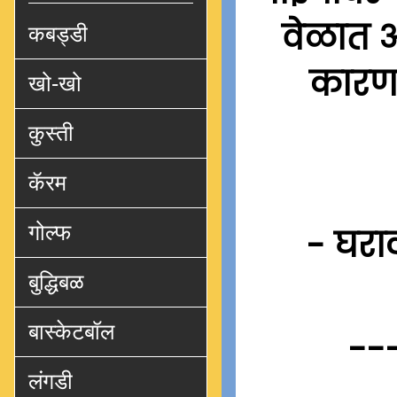
वेळात आ
कबड्डी
कारण 
खो-खो
कुस्ती
कॅरम
गोल्फ
- घरा
बुद्धिबळ
बास्केटबॉल
--
लंगडी