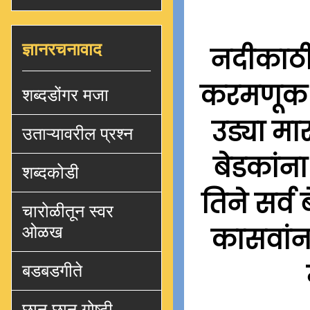
ज्ञानरचनावाद
नदीकाठी 
करमणूक क
शब्दडोंगर मजा
उड्या मा
उताऱ्यावरील प्रश्न
बेडकांन
शब्दकोडी
तिने सर्
चारोळीतून स्वर
कासवांना
ओळख
बडबडगीते
छान छान गोष्टी