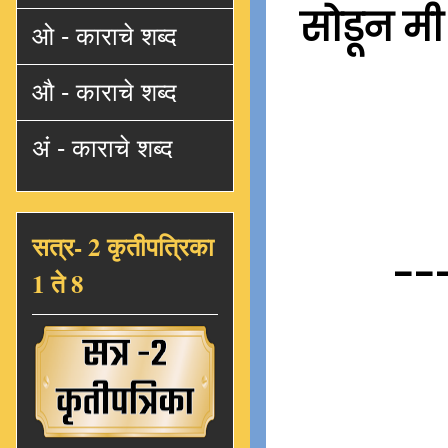
सोडून मी
ओ - काराचे शब्द
औ - काराचे शब्द
अं - काराचे शब्द
सत्र- 2 कृतीपत्रिका
--
1 ते 8