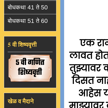
बोधकथा 41 ते 50
बोधकथा 51 ते 60
एक रान
5 वी शिष्यवृत्ती
लावत होता
तुझ्यावर 
दिसत ना
आहेस या
खेळ व मैदाने
माझ्यावर 