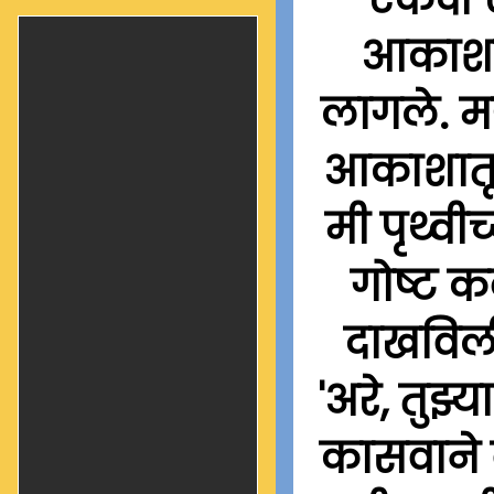
आकाशातू
लागले. मग
आकाशातून
मी पृथ्वी
गोष्ट क
दाखविली
'अरे, तुझ्
कासवाने व