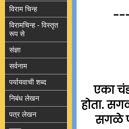
विराम चिन्ह
--
विरामचिन्ह - विस्तृत
रूप से
संज्ञा
सर्वनाम
पर्यायवाची शब्द
एका चंड
निबंध लेखन
होता. सगळ्
पत्र लेखन
सगळे प