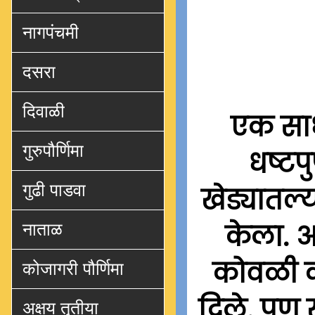
नागपंचमी
दसरा
दिवाळी
एक साध
गुरुपौर्णिमा
धष्टप
गुढी पाडवा
खेड्यातल्
केला. आ
नाताळ
कोवळी कण
कोजागरी पौर्णिमा
दिले. पण 
अक्षय तृतीया