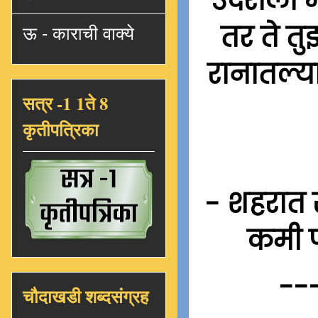
उंदराला 
तर ते त
ऊ - काराची वाक्ये
रानातल्या
सत्र -1 1ते 8
कृतीपत्रिका
- शहरात स
कमी प
--
चौदाखडी शब्दसंग्रह