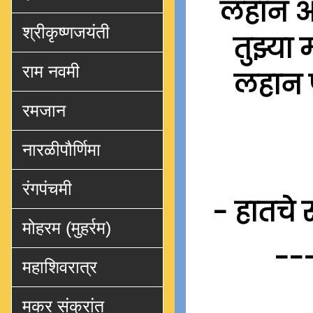
लहान अस
श्रीकृष्णजयंती
तुझ्या
राम नवमी
लहान प
रमजान
नारळीपौर्णिमा
रंगपंचमी
- हातचे 
मोहरम (मुहर्रम)
--
महाशिवरात्र
मकर संक्रांत