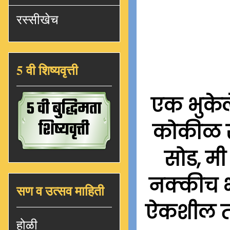
रस्सीखेच
5 वी शिष्यवृत्ती
एक भुकेल
कोकीळ सा
सोड, मी
नक्कीच भ
सण व उत्सव माहिती
ऐकशील तर 
होळी