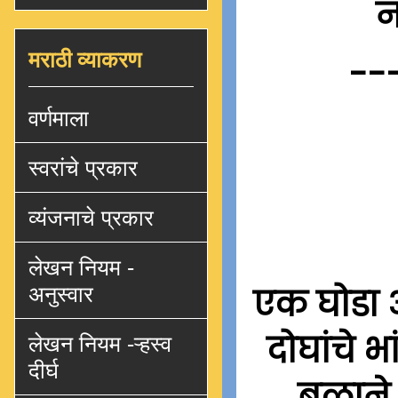
न
मराठी व्याकरण
--
वर्णमाला
स्वरांचे प्रकार
व्यंजनाचे प्रकार
लेखन नियम -
अनुस्वार
एक घोडा 
दोघांचे भ
लेखन नियम -ऱ्हस्व
दीर्घ
बळाने 