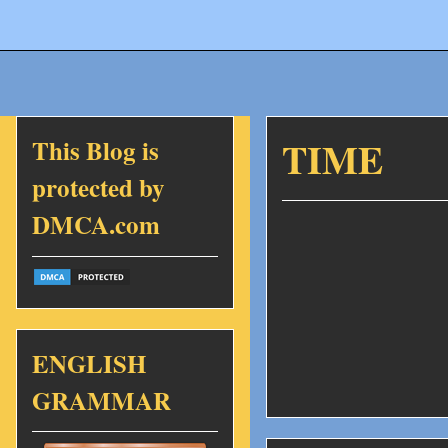
This Blog is
TIME
protected by
DMCA.com
ENGLISH
GRAMMAR