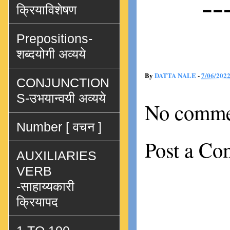
--
क्रियाविशेषण
Prepositions-
शब्दयोगी अव्यये
By
DATTA NALE
-
7/06/202
CONJUNCTION
S-उभयान्वयी अव्यये
No comme
Number [ वचन ]
Post a C
AUXILIARIES
VERB
-साहाय्यकारी
क्रियापद