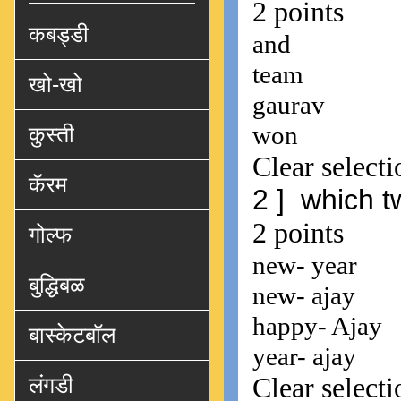
कबड्डी
खो-खो
कुस्ती
कॅरम
गोल्फ
बुद्धिबळ
बास्केटबॉल
लंगडी