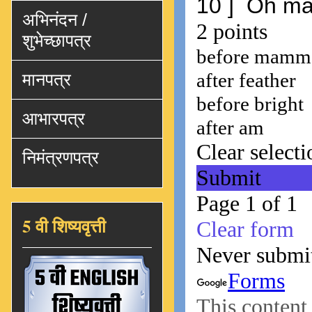
अभिनंदन /
शुभेच्छापत्र
मानपत्र
आभारपत्र
निमंत्रणपत्र
5 वी शिष्यवृत्ती