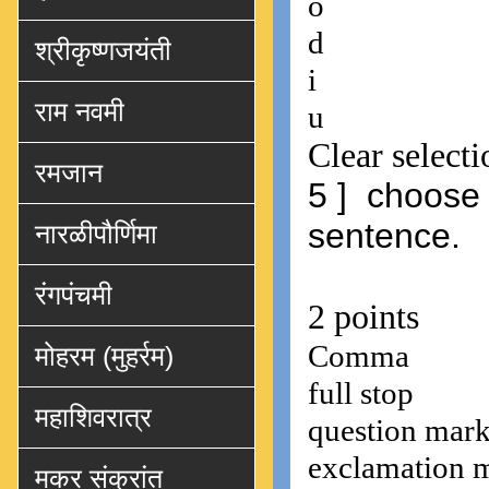
श्रीकृष्णजयंती
राम नवमी
रमजान
नारळीपौर्णिमा
रंगपंचमी
मोहरम (मुहर्रम)
महाशिवरात्र
मकर संक्रांत