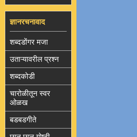
ज्ञानरचनावाद
शब्दडोंगर मजा
उताऱ्यावरील प्रश्न
शब्दकोडी
चारोळीतून स्वर
ओळख
बडबडगीते
छान छान गोष्टी