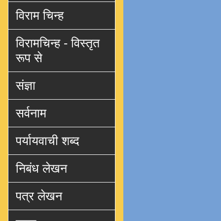
विराम चिन्ह
विरामचिन्ह - विस्तृत
रूप से
संज्ञा
सर्वनाम
पर्यायवाची शब्द
निबंध लेखन
पत्र लेखन