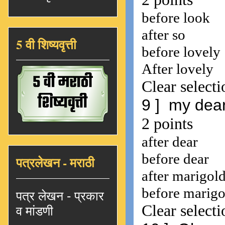
5 वी शिष्यवृत्ती
पत्रलेखन - मराठी
पत्र लेखन - प्रकार
व मांडणी