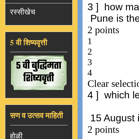
रस्सीखेच
5 वी शिष्यवृत्ती
सण व उत्सव माहिती
होळी