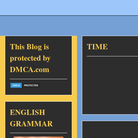
This Blog is
TIME
protected by
DMCA.com
ENGLISH
GRAMMAR