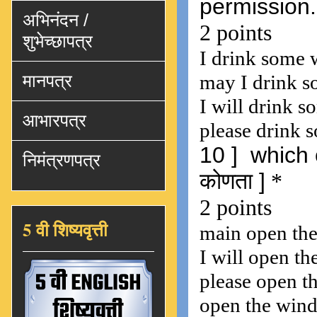
अभिनंदन /
शुभेच्छापत्र
मानपत्र
आभारपत्र
निमंत्रणपत्र
5 वी शिष्यवृत्ती