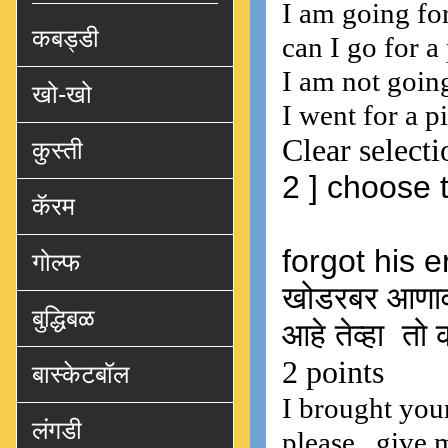
कबड्डी
खो-खो
कुस्ती
कॅरम
गोल्फ
बुद्धिबळ
बास्केटबॉल
लंगडी