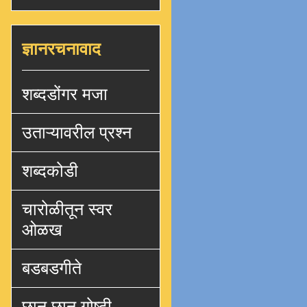
ज्ञानरचनावाद
शब्दडोंगर मजा
उताऱ्यावरील प्रश्न
शब्दकोडी
चारोळीतून स्वर
ओळख
बडबडगीते
छान छान गोष्टी