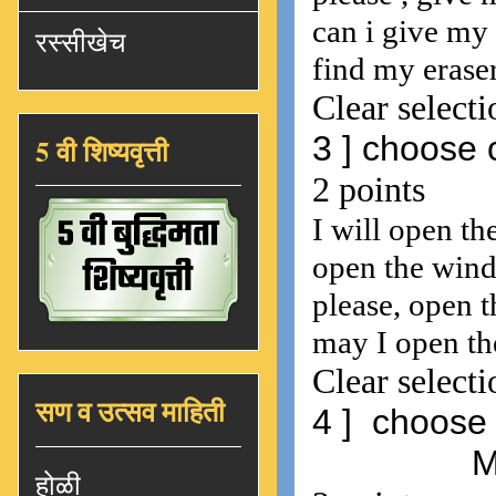
रस्सीखेच
5 वी शिष्यवृत्ती
सण व उत्सव माहिती
होळी