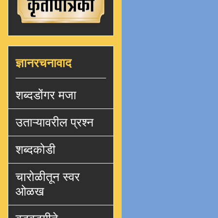
ज्ञानरचनावाद
शब्दडोंगर मजा
उताऱ्यावरील प्रश्न
शब्दकोडी
चारोळीतून स्वर
ओळख