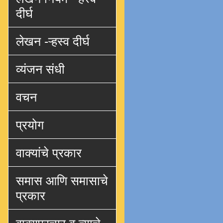
दीर्घ
लेखन -ऱ्हस्व दीर्घ
व्यंजन संधी
वचन
प्रयोग
वाक्यांचे प्रकार
समास आणि समासाचे
प्रकार