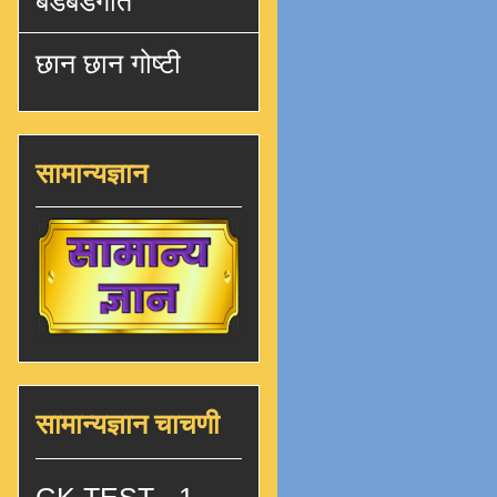
बडबडगीते
छान छान गोष्टी
सामान्यज्ञान
सामान्यज्ञान चाचणी