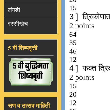
लंगडी
रस्सीखेच
5 वी शिष्यवृत्ती
सण व उत्सव माहिती