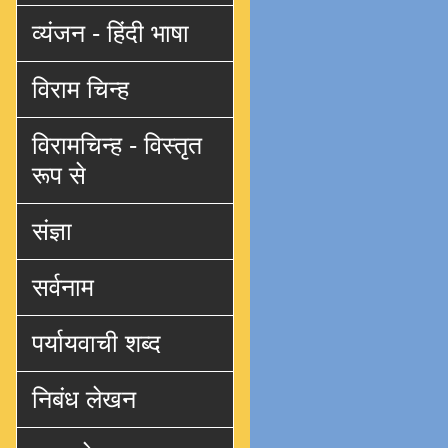
व्यंजन - हिंदी भाषा
विराम चिन्ह
विरामचिन्ह - विस्तृत
रूप से
संज्ञा
सर्वनाम
पर्यायवाची शब्द
निबंध लेखन