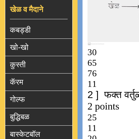
खेळ व मैदाने
कबड्डी
खो-खो
कुस्ती
कॅरम
गोल्फ
बुद्धिबळ
बास्केटबॉल