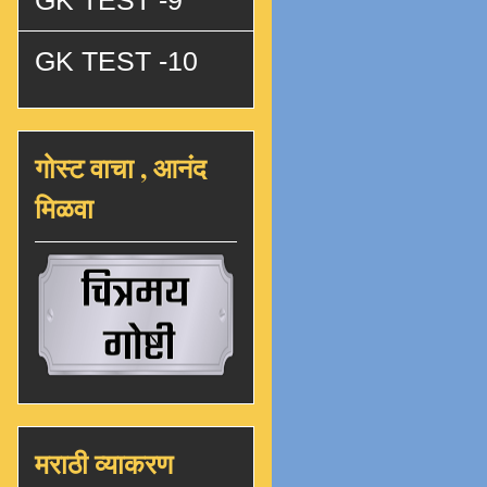
GK TEST -9
GK TEST -10
गोस्ट वाचा , आनंद
मिळवा
मराठी व्याकरण