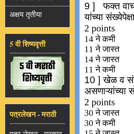
अक्षय तृतीया
5 वी शिष्यवृत्ती
पत्रलेखन - मराठी