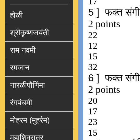
होळी
श्रीकृष्णजयंती
राम नवमी
रमजान
नारळीपौर्णिमा
रंगपंचमी
मोहरम (मुहर्रम)
महाशिवरात्र