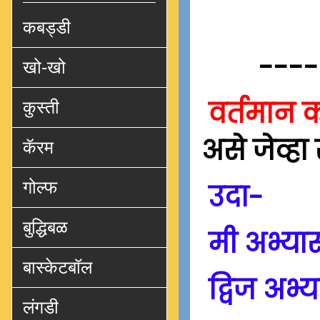
कबड्डी
----
खो-खो
वर्तमान 
कुस्ती
असे जेव्ह
कॅरम
गोल्फ
उदा-
बुद्धिबळ
मी अभ्या
बास्केटबॉल
द्विज अभ्
लंगडी