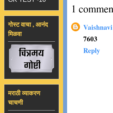
1 commen
गोस्ट वाचा , आनंद
Vaishnav
मिळवा
7603
Reply
मराठी व्याकरण
चाचणी