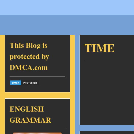
This Blog is
TIME
protected by
DMCA.com
ENGLISH
GRAMMAR