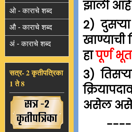
झाली आहे 
ओ - काराचे शब्द
2) दुसऱ्या
औ - काराचे शब्द
खाण्याची 
अं - काराचे शब्द
हा
पूर्ण भ
3) तिसर्‍
सत्र- 2 कृतीपत्रिका
1 ते 8
क्रियापदा
असेल असे
----