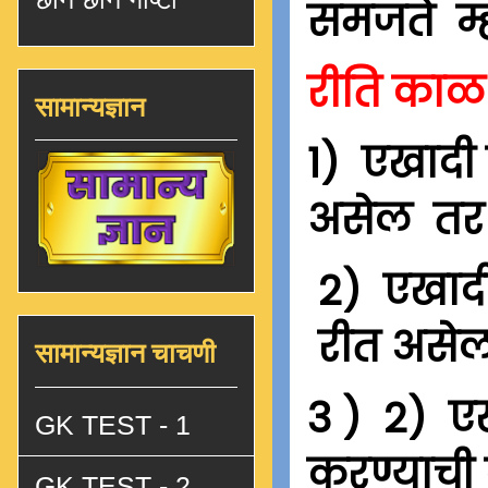
समजते म्ह
रीति का
सामान्यज्ञान
1) एखादी 
असेल तर 
2) एखादी
रीत असेल
सामान्यज्ञान चाचणी
3 )
2) एख
GK TEST - 1
करण्याची
GK TEST - 2