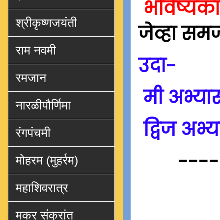
भविष्यक
श्रीकृष्णजयंती
जेव्हा सम
राम नवमी
उदा-
रमजान
मी अभ्या
नारळीपौर्णिमा
द्विज अभ
रंगपंचमी
----
मोहरम (मुहर्रम)
महाशिवरात्र
मकर संक्रांत