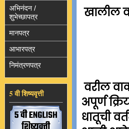
अभिनंदन /
खालील वा
शुभेच्छापत्र
मानपत्र
आभारपत्र
निमंत्रणपत्र
वरील वाक्
5 वी शिष्यवृत्ती
अपूर्ण क्र
धातूची व