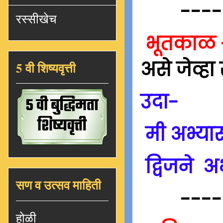
----
रस्सीखेच
भूतकाळ 
असे जेव्ह
5 वी शिष्यवृत्ती
उदा-
मी अभ्या
द्विजने अ
सण व उत्सव माहिती
----
होळी