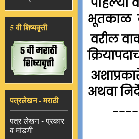
पहिल्या व
भूतकाळ व
5 वी शिष्यवृत्ती
वरील वाक्
क्रियापदा
अशाप्रकार
अथवा निर्
पत्रलेखन - मराठी
----
पत्र लेखन - प्रकार
व मांडणी