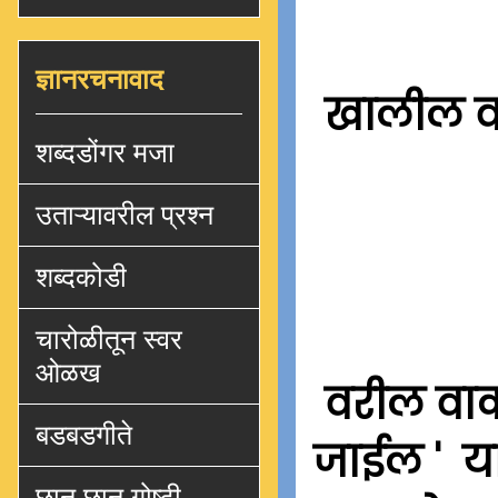
ज्ञानरचनावाद
खालील वा
शब्दडोंगर मजा
उताऱ्यावरील प्रश्न
शब्दकोडी
चारोळीतून स्वर
ओळख
वरील वाक्
बडबडगीते
जाईल ' या
छान छान गोष्टी