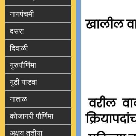
नागपंचमी
खालील वाक
दसरा
दिवाळी
गुरुपौर्णिमा
गुढी पाडवा
नाताळ
वरील वाक
क्रियापदा
कोजागरी पौर्णिमा
अक्षय तृतीया