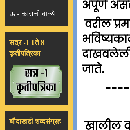
अपूर्ण अस
ऊ - काराची वाक्ये
वरील प्रम
भविष्यकाळ
सत्र -1 1ते 8
दाखवलेली 
कृतीपत्रिका
जाते.
----
चौदाखडी शब्दसंग्रह
खालील वा