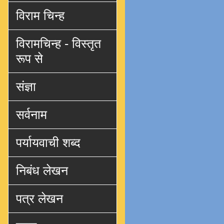
विराम चिन्ह
विरामचिन्ह - विस्तृत
रूप से
संज्ञा
सर्वनाम
पर्यायवाची शब्द
निबंध लेखन
पत्र लेखन