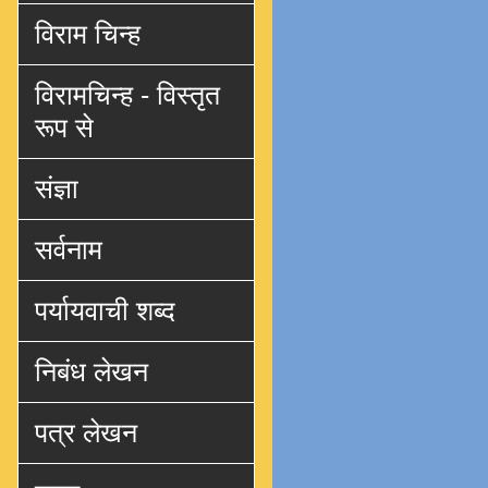
विराम चिन्ह
विरामचिन्ह - विस्तृत
रूप से
संज्ञा
सर्वनाम
पर्यायवाची शब्द
निबंध लेखन
पत्र लेखन