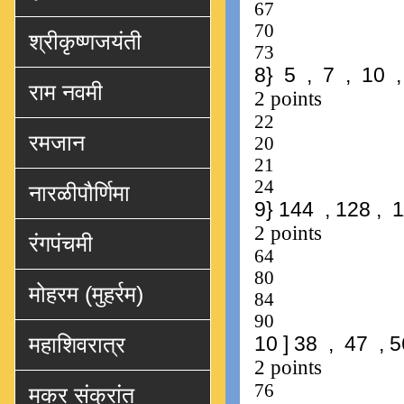
श्रीकृष्णजयंती
राम नवमी
रमजान
नारळीपौर्णिमा
रंगपंचमी
मोहरम (मुहर्रम)
महाशिवरात्र
मकर संक्रांत