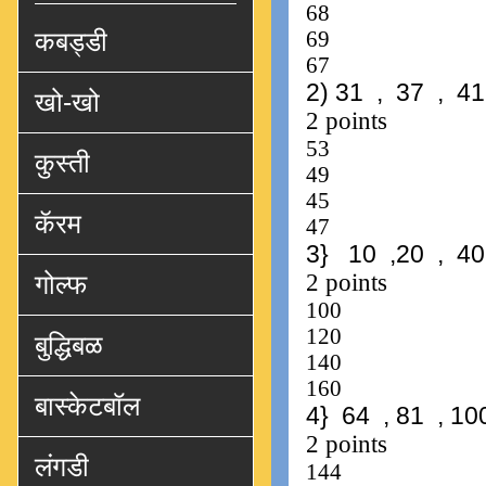
कबड्डी
खो-खो
कुस्ती
कॅरम
गोल्फ
बुद्धिबळ
बास्केटबॉल
लंगडी