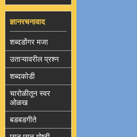
ज्ञानरचनावाद
शब्दडोंगर मजा
उताऱ्यावरील प्रश्न
शब्दकोडी
चारोळीतून स्वर
ओळख
बडबडगीते
छान छान गोष्टी