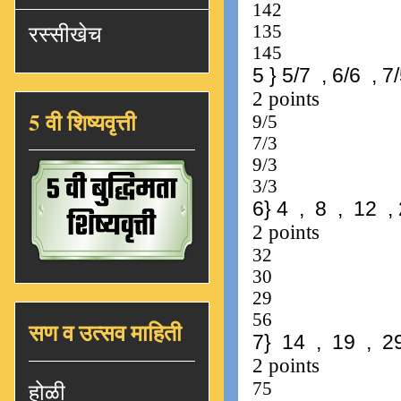
रस्सीखेच
5 वी शिष्यवृत्ती
सण व उत्सव माहिती
होळी