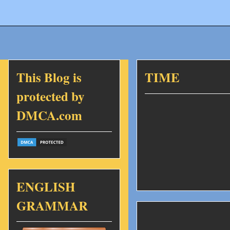
This Blog is
TIME
protected by
DMCA.com
ENGLISH
GRAMMAR