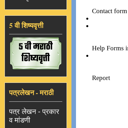
5 वी शिष्यवृत्ती
पत्रलेखन - मराठी
पत्र लेखन - प्रकार
व मांडणी