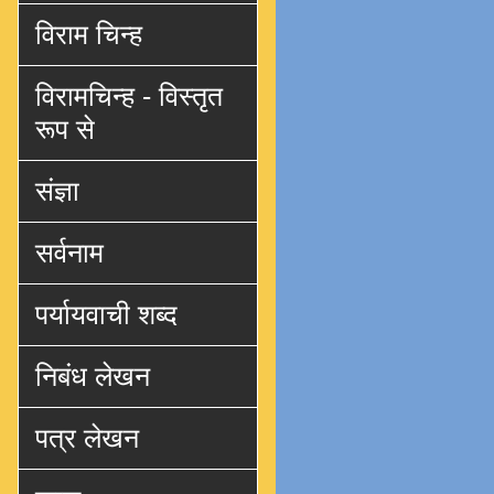
विराम चिन्ह
विरामचिन्ह - विस्तृत
रूप से
संज्ञा
सर्वनाम
पर्यायवाची शब्द
निबंध लेखन
पत्र लेखन