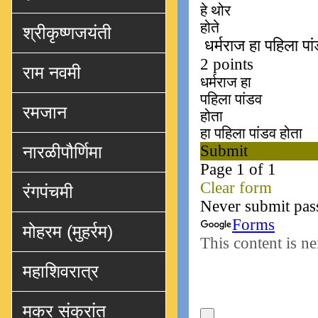
श्रीकृष्णजयंती
राम नवमी
रमजान
नारळीपौर्णिमा
रंगपंचमी
मोहरम (मुहर्रम)
महाशिवरात्र
मकर संक्रांत