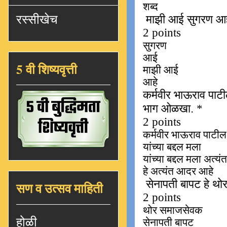
रस्सीखेच
5 वी शिष्यवृत्ती
सण व उत्सव माहिती
होळी