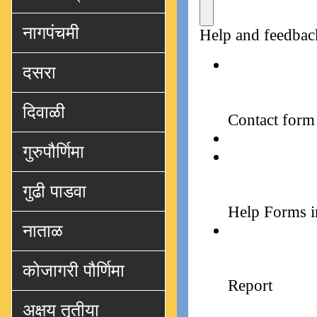
नागपंचमी
दसरा
दिवाळी
गुरुपौर्णिमा
गुढी पाडवा
नाताळ
कोजागरी पौर्णिमा
अक्षय तृतीया