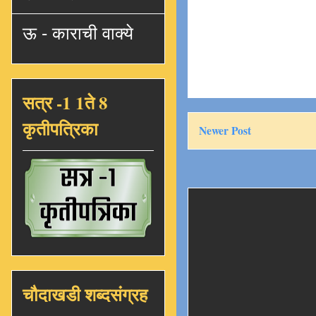
ऊ - काराची वाक्ये
सत्र -1 1ते 8
कृतीपत्रिका
Newer Post
चौदाखडी शब्दसंग्रह