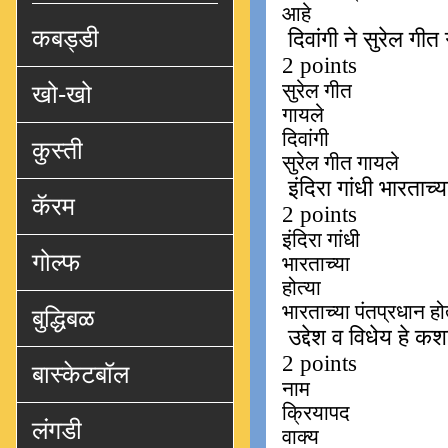
कबड्डी
खो-खो
कुस्ती
कॅरम
गोल्फ
बुद्धिबळ
बास्केटबॉल
लंगडी