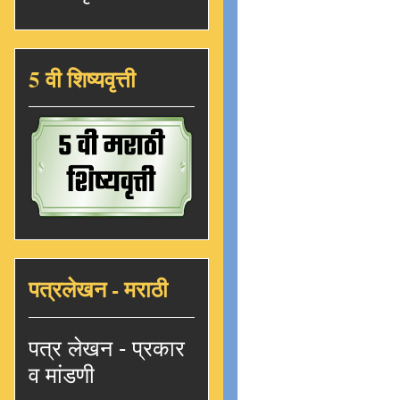
5 वी शिष्यवृत्ती
पत्रलेखन - मराठी
पत्र लेखन - प्रकार
व मांडणी