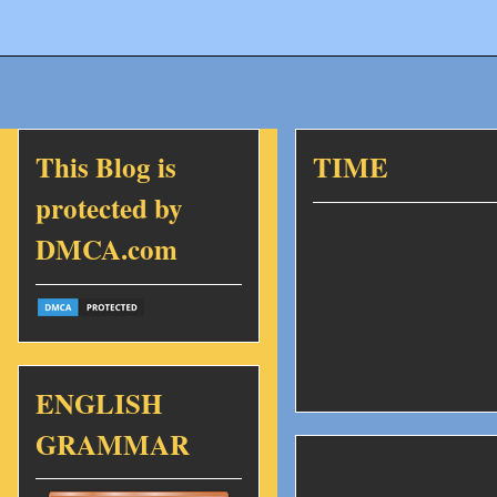
This Blog is
TIME
protected by
DMCA.com
ENGLISH
GRAMMAR