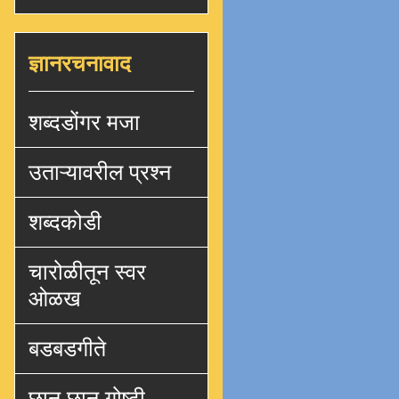
ज्ञानरचनावाद
शब्दडोंगर मजा
उताऱ्यावरील प्रश्न
शब्दकोडी
चारोळीतून स्वर
ओळख
बडबडगीते
छान छान गोष्टी