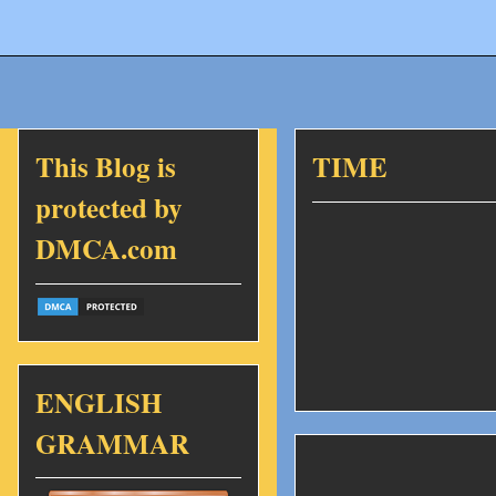
This Blog is
TIME
protected by
DMCA.com
ENGLISH
GRAMMAR