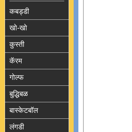
कबड्डी
खो-खो
कुस्ती
कॅरम
गोल्फ
बुद्धिबळ
बास्केटबॉल
लंगडी