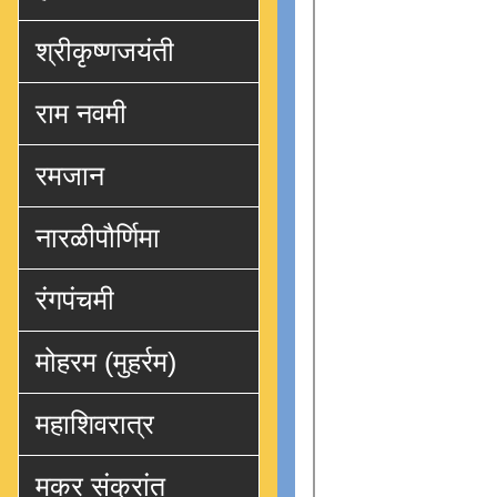
श्रीकृष्णजयंती
राम नवमी
रमजान
नारळीपौर्णिमा
रंगपंचमी
मोहरम (मुहर्रम)
महाशिवरात्र
मकर संक्रांत