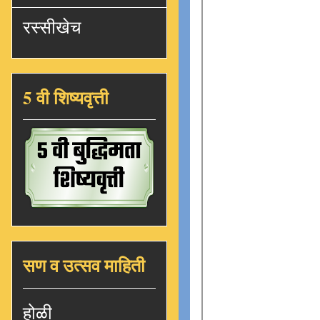
रस्सीखेच
5 वी शिष्यवृत्ती
सण व उत्सव माहिती
होळी