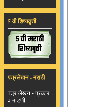
5 वी शिष्यवृत्ती
पत्रलेखन - मराठी
पत्र लेखन - प्रकार
व मांडणी