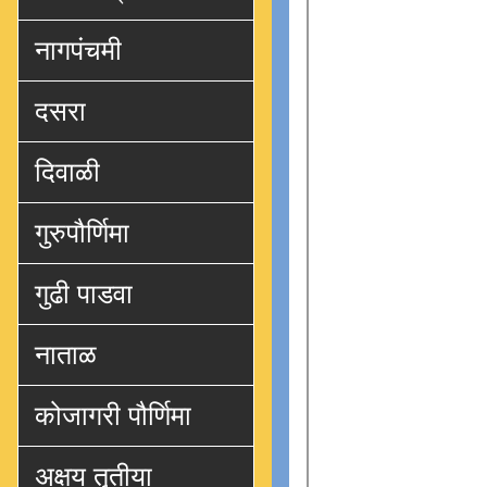
नागपंचमी
दसरा
दिवाळी
गुरुपौर्णिमा
गुढी पाडवा
नाताळ
कोजागरी पौर्णिमा
अक्षय तृतीया