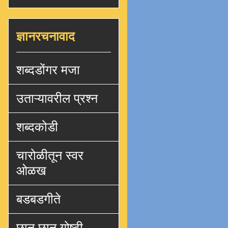
ज्ञानरचनावाद
शब्दडोंगर मजा
उताऱ्यावरील प्रश्न
शब्दकोडी
चारोळीतून स्वर
ओळख
बडबडगीते
छान छान गोष्टी