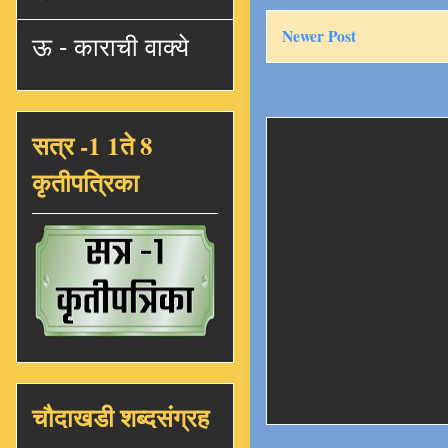
Newer Post
ऊ - काराची वाक्ये
सत्र -1 1ते 8
कृतीपत्रिका
चौदाखडी शब्दसंग्रह