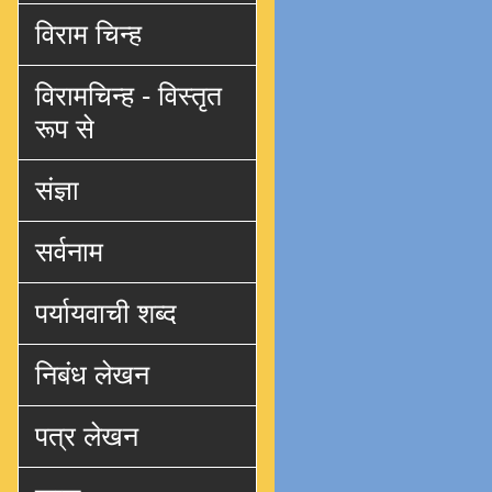
विराम चिन्ह
विरामचिन्ह - विस्तृत
रूप से
संज्ञा
सर्वनाम
पर्यायवाची शब्द
निबंध लेखन
पत्र लेखन